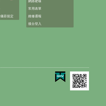
署
網路硬碟
法
常用表單
裝儀容規定
維修通報
後台登入