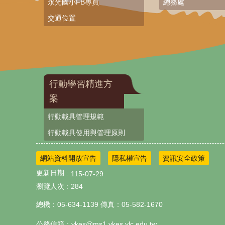
永光國小FB專頁
總務處
交通位置
行動學習精進方
案
行動載具管理規範
行動載具使用與管理原則
網站資料開放宣告
隱私權宣告
資訊安全政策
更新日期
115-07-29
瀏覽人次
284
總機：05-634-1139 傳真：05-582-1670
公務信箱：ykes@ms1.ykes.ylc.edu.tw