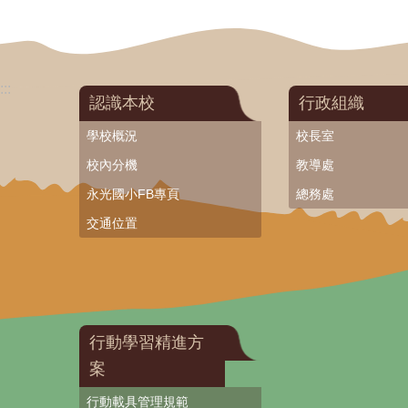
:::
認識本校
行政組織
學校概況
校長室
校內分機
教導處
永光國小FB專頁
總務處
交通位置
行動學習精進方
案
行動載具管理規範