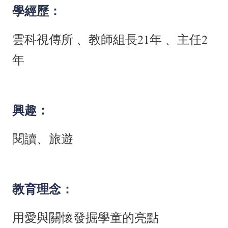
務
學經歷：
E
雲科視傳所 、教師組長21年 、主任2
化
年
115
總
體
興趣：
課
程
閱讀、旅遊
計
畫
校
教育理念：
園
用愛與關懷發掘學童的亮點
成