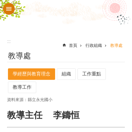
:::
跳到主要內容區塊
進
階
搜
尋
:::
認
首頁
行政組織
教導處
教導處
識
本
學經歷與教育理念
組織
工作重點
校
行
教導工作
政
資料來源：縣立永光國小
組
教導主任 李鑄恒
織
校